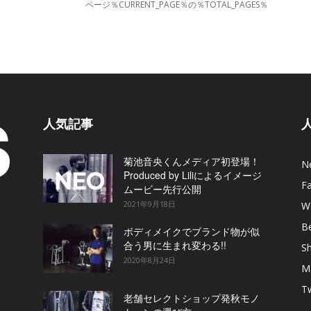
ページ％CURRENT_PAGE％の％TOTAL_PAGES％
人気記事
菊池音央くんメディア初登場！
N
Produced by Liliによるイメージ
F
ムービー先行公開
2021年9月18日
W
B
ボディメイクでブランド物が似
合う男に生まれ変わる!!
S
2020年8月24日
M
T
老舗セレクトショップ発秋モノ