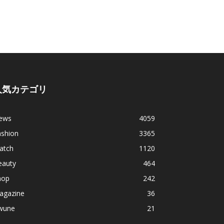
人気カテゴリ
ews
4059
ashion
3365
atch
1120
eauty
464
hop
242
agazine
36
wune
21