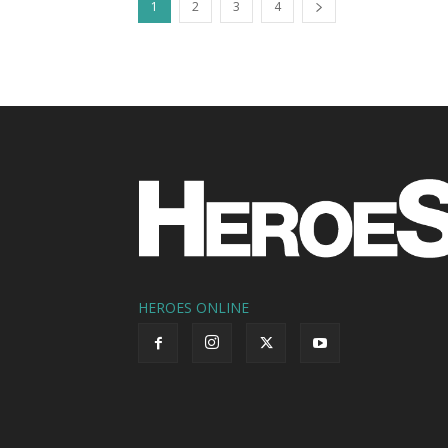
1
2
3
4
HEROES ONLINE