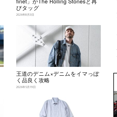
finet」がThe Rolling Stonesと再
びタッグ
2026年8月3日
王道のデニム×デニムをイマっぽ
く品良く攻略
2026年5月19日