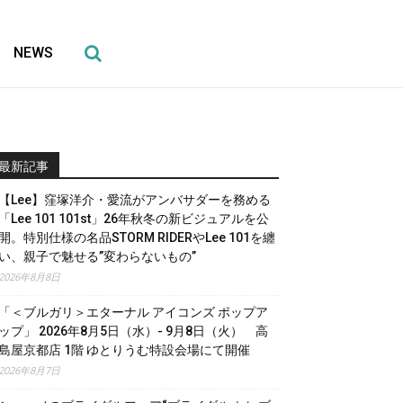
NEWS
最新記事
【Lee】窪塚洋介・愛流がアンバサダーを務める
「Lee 101 101st」26年秋冬の新ビジュアルを公
開。特別仕様の名品STORM RIDERやLee 101を纏
い、親子で魅せる”変わらないもの”
2026年8月8日
「＜ブルガリ＞エターナル アイコンズ ポップア
ップ」 2026年8月5日（水）- 9月8日（火） 高
島屋京都店 1階 ゆとりうむ特設会場にて開催
2026年8月7日