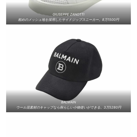
GIUSEPPE ZANOTTI
粗めのメッシュ地を採用したサイドジップスニーカー。8万1500円
BALMAIN
ウール混素材のキャップなら秋らしい小物使いができる。3万5280円