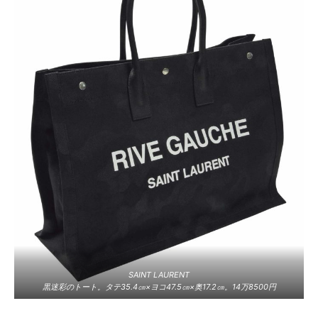
SAINT LAURENT
黒迷彩のトート。タテ35.4㎝×ヨコ47.5㎝×奥17.2㎝。14万8500円