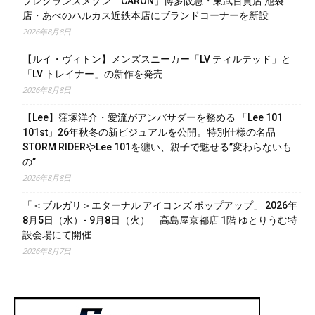
フレグランスメゾン「CARON」博多阪急・東武百貨店 池袋
店・あべのハルカス近鉄本店にブランドコーナーを新設
2026年8月8日
【ルイ・ヴィトン】メンズスニーカー「LV ティルテッド」と
「LV トレイナー」の新作を発売
2026年8月8日
【Lee】窪塚洋介・愛流がアンバサダーを務める 「Lee 101
101st」26年秋冬の新ビジュアルを公開。特別仕様の名品
STORM RIDERやLee 101を纏い、親子で魅せる”変わらないも
の”
2026年8月8日
「＜ブルガリ＞エターナル アイコンズ ポップアップ」 2026年
8月5日（水）- 9月8日（火） 高島屋京都店 1階 ゆとりうむ特
設会場にて開催
2026年8月7日