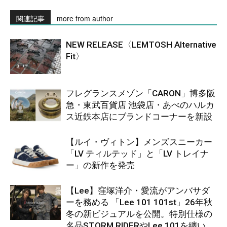
関連記事
more from author
NEW RELEASE〈LEMTOSH Alternative
Fit〉
フレグランスメゾン「CARON」博多阪
急・東武百貨店 池袋店・あべのハルカ
ス近鉄本店にブランドコーナーを新設
【ルイ・ヴィトン】メンズスニーカー
「LV ティルテッド」と「LV トレイナ
ー」の新作を発売
【Lee】窪塚洋介・愛流がアンバサダ
ーを務める 「Lee 101 101st」26年秋
冬の新ビジュアルを公開。特別仕様の
名品STORM RIDERやLee 101を纏い、