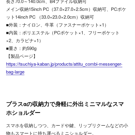
長さ70.0～140.0cm、B4ファイル収納可
メイン収納15inch PC（37.0×27.0×2.5cm）収納可、PCポケ
ット14inch PC （33.0×23.0×2.0cm）収納可
■外装：ナイロン、牛革（ファスナーポケット×1）
■内装：ポリエステル（PCポケット×1、フリーポケット
×2、カラビナ×1）
■重さ：約590g
【製品ページ】
https://tsuchiya-kaban.jp/products/attitu_combi-messenger-
bag-large
プラスαの収納力で身軽に外出ミニマルなスマ
ホショルダー
スマホを収納しつつ、カードや鍵、リップリクームなどの小
物もスマートに持ち運べるミニショルダー。