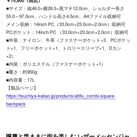
￥74,800（税込）
■サイズ：縦46.0×横28.5×底マチ12.0cm、ショルダー長さ
55.0～97.0cm、ハンドル高さ4.5cm、A4ファイル収納可
メイン収納：14inch PC（33.0cm×23.0cm×2.0cm）収納可
PCポケット：14inch PC （33.0cm×23.0cm×2.0cm）収納可
■外装：ナイロン、牛革（ファスナーポケット×3、PCポケッ
ト×1、フリーポケット×1、トロリースリーブ×1、Dカン
×2）
■内装：ポリエステル（ファスナーポケット×1）
■重さ：約950g
■内容量：17L
【製品ページ】
https://tsuchiya-kaban.jp/products/attitu_combi-square-
backpack
颯爽と気ままに街を楽しむ レザーメッセンジャ