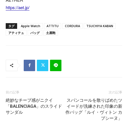
https://aet.jp/
タグ
Apple Watch
ATTITU
CORDURA
TSUCHIYA KABAN
アティテュ
バッグ
土屋鞄
前の記事
次の記事
絶妙なチープ感がニクイ
スパンコールを散りばめたツ
「BALENCIAGA」のスライド
イードが洗練された印象の新
サンダル
作バッグ「ルイ・ヴィトン カ
プシーヌ」