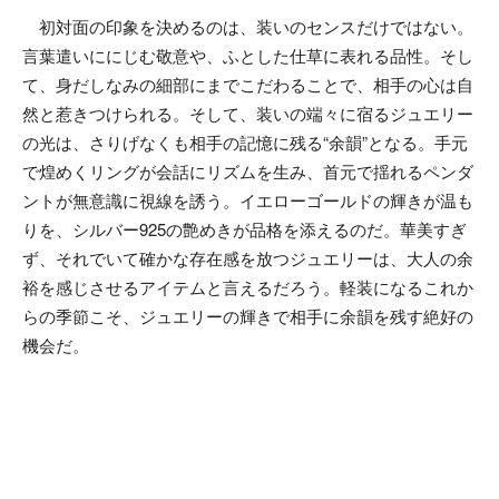
初対面の印象を決めるのは、装いのセンスだけではない。
言葉遣いににじむ敬意や、ふとした仕草に表れる品性。そし
て、身だしなみの細部にまでこだわることで、相手の心は自
然と惹きつけられる。そして、装いの端々に宿るジュエリー
の光は、さりげなくも相手の記憶に残る“余韻”となる。手元
で煌めくリングが会話にリズムを生み、首元で揺れるペンダ
ントが無意識に視線を誘う。イエローゴールドの輝きが温も
りを、シルバー925の艶めきが品格を添えるのだ。華美すぎ
ず、それでいて確かな存在感を放つジュエリーは、大人の余
裕を感じさせるアイテムと言えるだろう。軽装になるこれか
らの季節こそ、ジュエリーの輝きで相手に余韻を残す絶好の
機会だ。