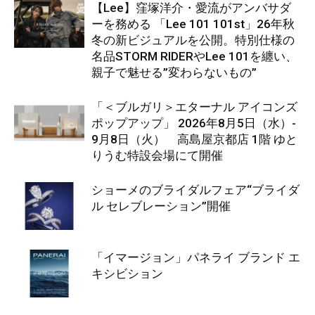
【Lee】窪塚洋介・愛流がアンバサダ
ーを務める 「Lee 101 101st」26年秋
冬の新ビジュアルを公開。特別仕様の
名品STORM RIDERやLee 101を纏い、
親子で魅せる”変わらないもの”
「＜ブルガリ＞エターナル アイコンズ
ポップアップ」 2026年8月5日（水）-
9月8日（火） 高島屋京都店 1階 ゆと
りうむ特設会場にて開催
ショーメのブライダルフェア“ブライダ
ル セレブレーション”開催
「イマージョン」パネライ ブランド エ
キシビション