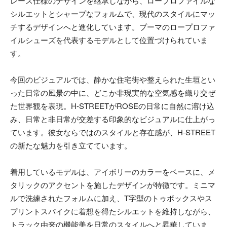
レース仕様のデザインを継承しながら、ロープロファイルな
シルエットとシャープなフォルムで、現代のスタイルにマッ
チするデザインへと進化しています。プーマのロープロファ
イルシューズを代表するモデルとして位置づけられていま
す。
今回のビジュアルでは、静かな住宅街や整えられた生垣とい
った日常の風景の中に、どこか非現実的な空気感を織り交ぜ
た世界観を表現。H-STREETがROSEの日常に自然に溶け込
み、日常と非日常が交差する印象的なビジュアルに仕上がっ
ています。彼女ならではのスタイルと存在感が、H-STREET
の新たな魅力を引き立てています。
着用しているモデルは、アイボリーのカラーをベースに、メ
タリックのアクセントを施したデザインが特徴です。ミニマ
ルで洗練されたフォルムに加え、T字型のトゥボックスやス
プリントスパイクに着想を得たシルエットを維持しながら、
トラック由来の機能美を日常のスタイルへと昇華していま