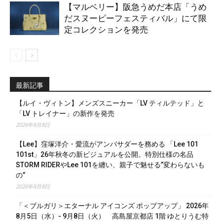
【マルベリー】阪急うめだ本店「うめ
だスヌーピーフェスティバル」にて限
定コレクションを発売
最新記事
【ルイ・ヴィトン】メンズスニーカー「LV ティルテッド」と
「LV トレイナー」の新作を発売
2026年8月8日
【Lee】窪塚洋介・愛流がアンバサダーを務める 「Lee 101
101st」26年秋冬の新ビジュアルを公開。特別仕様の名品
STORM RIDERやLee 101を纏い、親子で魅せる”変わらないも
の”
2026年8月8日
「＜ブルガリ＞エターナル アイコンズ ポップアップ」 2026年
8月5日（水）- 9月8日（火） 高島屋京都店 1階 ゆとりうむ特