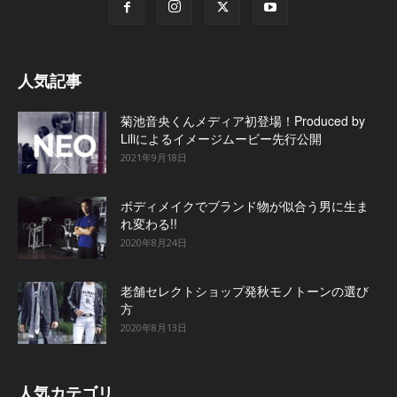
人気記事
菊池音央くんメディア初登場！Produced by
Liliによるイメージムービー先行公開
2021年9月18日
ボディメイクでブランド物が似合う男に生ま
れ変わる!!
2020年8月24日
老舗セレクトショップ発秋モノトーンの選び
方
2020年8月13日
人気カテゴリ