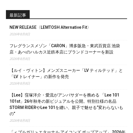
最新記事
NEW RELEASE〈LEMTOSH Alternative Fit〉
2026年8月8日
フレグランスメゾン「CARON」博多阪急・東武百貨店 池袋
店・あべのハルカス近鉄本店にブランドコーナーを新設
2026年8月8日
【ルイ・ヴィトン】メンズスニーカー「LV ティルテッド」と
「LV トレイナー」の新作を発売
2026年8月8日
【Lee】窪塚洋介・愛流がアンバサダーを務める 「Lee 101
101st」26年秋冬の新ビジュアルを公開。特別仕様の名品
STORM RIDERやLee 101を纏い、親子で魅せる”変わらないも
の”
2026年8月8日
「＜ブルガリ＞エターナル アイコンズ ポップアップ」 2026年