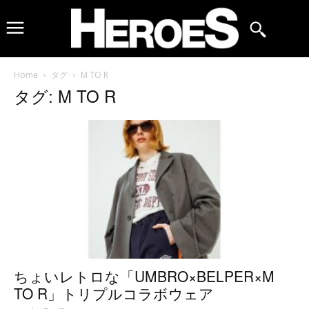
Home
タグ
M TO R
タグ: M TO R
ちょいレトロな「UMBRO×BELPER×M
TO R」トリプルコラボウェア