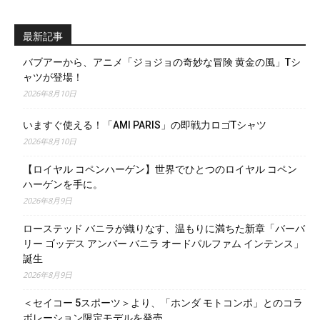
最新記事
バブアーから、アニメ「ジョジョの奇妙な冒険 黄金の風」Tシ
ャツが登場！
2026年8月10日
いますぐ使える！「AMI PARIS」の即戦力ロゴTシャツ
2026年8月10日
【ロイヤル コペンハーゲン】世界でひとつのロイヤル コペン
ハーゲンを手に。
2026年8月9日
ローステッド バニラが織りなす、温もりに満ちた新章「バーバ
リー ゴッデス アンバー バニラ オードパルファム インテンス」
誕生
2026年8月9日
＜セイコー 5スポーツ＞より、「ホンダ モトコンポ」とのコラ
ボレーション限定モデルを発売