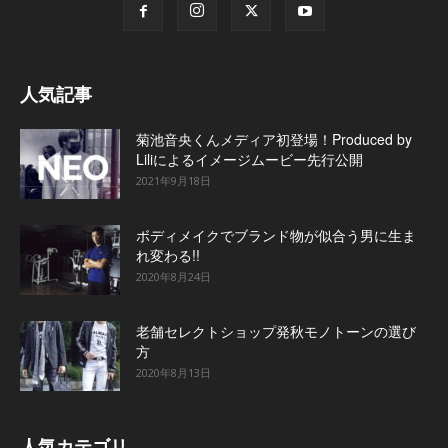
人気記事
菊池音央くんメディア初登場！Produced by
Liliによるイメージムービー先行公開
2021年9月18日
ボディメイクでブランド物が似合う男に生ま
れ変わる!!
2020年8月24日
老舗セレクトショップ発秋モノトーンの選び
方
2020年8月13日
人気カテゴリ