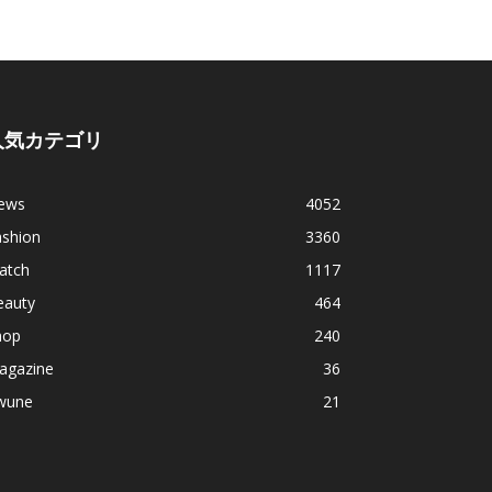
人気カテゴリ
ews
4052
ashion
3360
atch
1117
eauty
464
hop
240
agazine
36
wune
21