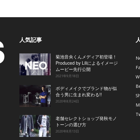
人気記事
菊池音央くんメディア初登場！
N
Produced by Liliによるイメージ
F
ムービー先行公開
2021年9月18日
W
B
ボディメイクでブランド物が似
合う男に生まれ変わる!!
S
2020年8月24日
M
T
老舗セレクトショップ発秋モノ
トーンの選び方
2020年8月13日