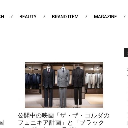
CH
BEAUTY
BRAND ITEM
MAGAZINE
公開中の映画「ザ・ザ・コルダの
国
フェニキア計画」と「ブラック