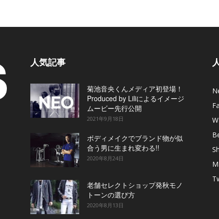
人気記事
菊池音央くんメディア初登場！
N
Produced by Liliによるイメージ
F
ムービー先行公開
2021年9月18日
W
B
ボディメイクでブランド物が似
合う男に生まれ変わる!!
S
2020年8月24日
M
T
老舗セレクトショップ発秋モノ
トーンの選び方
2020年8月13日