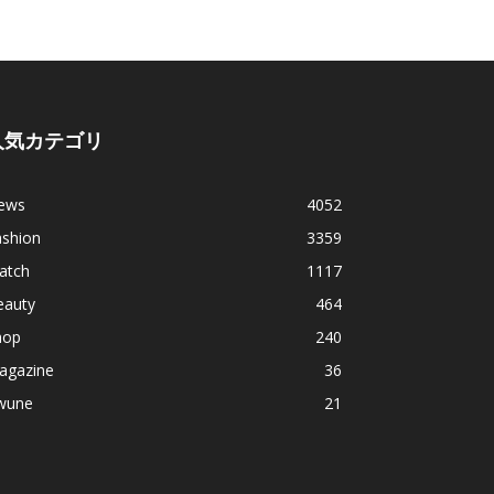
人気カテゴリ
ews
4052
ashion
3359
atch
1117
eauty
464
hop
240
agazine
36
wune
21