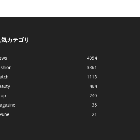
人気カテゴリ
ews
4054
ashion
3361
atch
1118
eauty
464
hop
240
agazine
36
wune
21