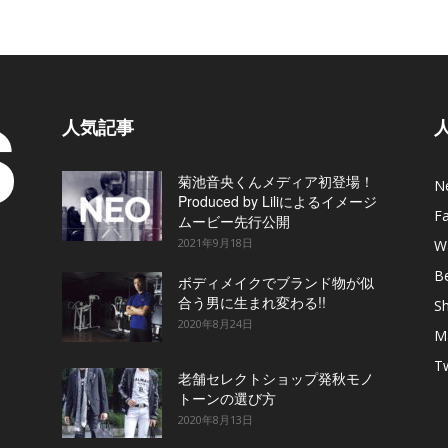
人気記事
菊池音央くんメディア初登場！
N
Produced by Liliによるイメージ
F
ムービー先行公開
2021年9月18日
W
B
ボディメイクでブランド物が似
合う男に生まれ変わる!!
S
2020年8月24日
M
T
老舗セレクトショップ発秋モノ
トーンの選び方
2020年8月13日