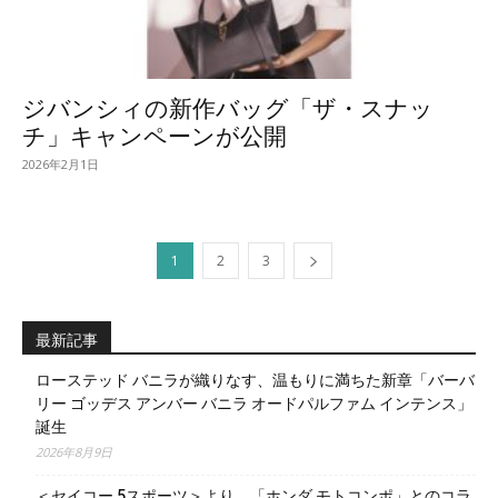
ジバンシィの新作バッグ「ザ・スナッ
チ」キャンペーンが公開
2026年2月1日
1
2
3
最新記事
ローステッド バニラが織りなす、温もりに満ちた新章「バーバ
リー ゴッデス アンバー バニラ オードパルファム インテンス」
誕生
2026年8月9日
＜セイコー 5スポーツ＞より、「ホンダ モトコンポ」とのコラ