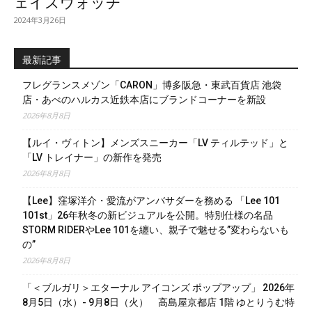
ェイズウォッチ
2024年3月26日
最新記事
フレグランスメゾン「CARON」博多阪急・東武百貨店 池袋
店・あべのハルカス近鉄本店にブランドコーナーを新設
2026年8月8日
【ルイ・ヴィトン】メンズスニーカー「LV ティルテッド」と
「LV トレイナー」の新作を発売
2026年8月8日
【Lee】窪塚洋介・愛流がアンバサダーを務める 「Lee 101
101st」26年秋冬の新ビジュアルを公開。特別仕様の名品
STORM RIDERやLee 101を纏い、親子で魅せる”変わらないも
の”
2026年8月8日
「＜ブルガリ＞エターナル アイコンズ ポップアップ」 2026年
8月5日（水）- 9月8日（火） 高島屋京都店 1階 ゆとりうむ特