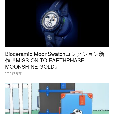
Bioceramic MoonSwatchコレクション新
作『MISSION TO EARTHPHASE –
MOONSHINE GOLD』
2025年8月7日