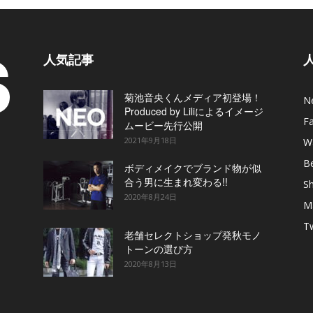
人気記事
菊池音央くんメディア初登場！
N
Produced by Liliによるイメージ
F
ムービー先行公開
2021年9月18日
W
B
ボディメイクでブランド物が似
合う男に生まれ変わる!!
S
2020年8月24日
M
T
老舗セレクトショップ発秋モノ
トーンの選び方
2020年8月13日