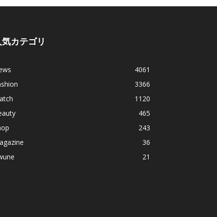
人気カテゴリ
ews
4061
ashion
3366
atch
1120
eauty
465
hop
243
agazine
36
wune
21