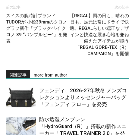
前の記事
次の記事
スイスの腕時計ブランド
【REGAL】雨の日も、晴れの
TUDORが 小径39mmのクロノ
日も、足元は常にドライで快
グラフ新作「ブラックベイ ク
適。REGALらしい端正なデザ
ロノ 39 “バンブルビー”」を発
インと快適な履き心地を兼ね
表
備えたアイテムが揃う
「REGAL GORE-TEX（R）
CAMPAIGN」を開催
関連記事
more from author
フェンディ、2026-27年秋冬 メンズコ
レクションよりメッセンジャーバッグ
「フェンディ フロー」を発売
防水透湿メンブレン
「HydroGuard（R）」搭載の新作スニ
ーカー「TRAVEL TRAINER 2.0」を発