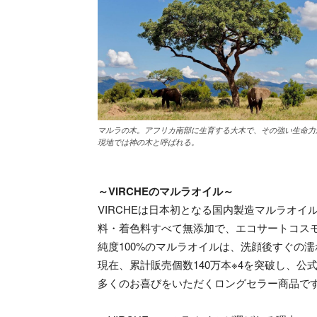
マルラの木。アフリカ南部に生育する大木で、その強い生命力
現地では神の木と呼ばれる。
～VIRCHEのマルラオイル～
VIRCHEは日本初となる国内製造マルラオイ
料・着色料すべて無添加で、エコサートコス
純度100%のマルラオイルは、洗顔後すぐの
現在、累計販売個数140万本※4を突破し、公式
多くのお喜びをいただくロングセラー商品で