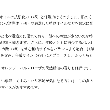
ラオイルの抗酸化力（※5）と保湿力はそのままに、肌のく
ミンC誘導体（※6）や厳選した植物オイルなどを贅沢に配
のと比べ浸透力に優れており、肌への刺激が少ないのが特
る印象へ導きます。さらに、年齢とともに減少するパルミ
ニカ酸（※8）を含む植物オイルをバランスよく配合。抗酸
肪酸を含み、年齢サイン（※9）にアプローチし、ふっくらと
・オレンジ・バルマローザの天然精油の香りも好評です。
すい季節。くすみ・ハリ不足が気になる方には、この夏の
ジサイズがおすすめです。