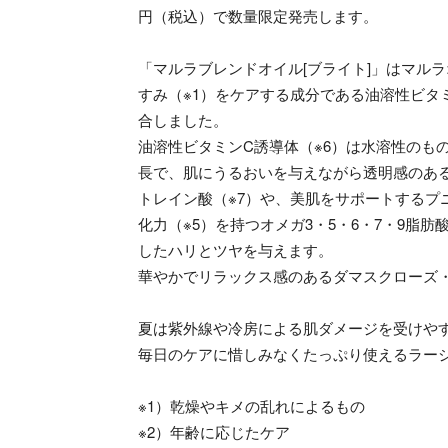
円（税込）で数量限定発売します。
「マルラブレンドオイル[ブライト]」はマル
すみ（※1）をケアする成分である油溶性ビタ
合しました。
油溶性ビタミンC誘導体（※6）は水溶性のも
長で、肌にうるおいを与えながら透明感のあ
トレイン酸（※7）や、美肌をサポートするプ
化力（※5）を持つオメガ3・5・6・7・9脂
したハリとツヤを与えます。
華やかでリラックス感のあるダマスクローズ
夏は紫外線や冷房による肌ダメージを受けや
毎日のケアに惜しみなくたっぷり使えるラー
※1）乾燥やキメの乱れによるもの
※2）年齢に応じたケア