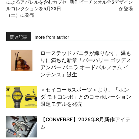
によるアパレルを含むカプセ
新作ビーチタオル全6デザイン
ルコレクションを5月23日
が登場
（土）に発売
関連記事
more from author
ローステッド バニラが織りなす、温も
りに満ちた新章「バーバリー ゴッデス
アンバー バニラ オードパルファム イ
ンテンス」誕生
＜セイコー 5スポーツ＞より、「ホン
ダ モトコンポ」とのコラボレーション
限定モデルを発売
【CONVERSE】2026年8月新作アイテ
ム