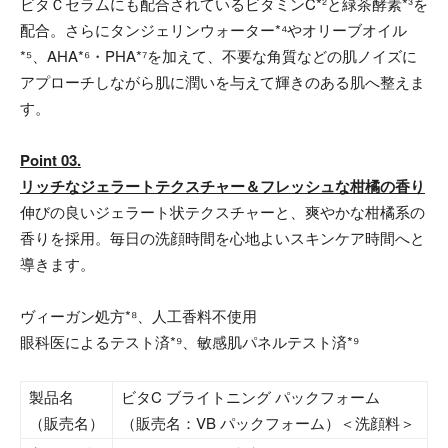
ビタＣセラムにも配合されているビタミンC*²と緑茶酵素*³を
配合。さらにタンジェリンウォーター*⁴やオリーブオイル
*⁵、AHA*⁶・PHA*⁷を加えて、不要な角質などの肌ノイズに
アプローチしながら肌に潤いを与えて輝きのある肌へ整えま
す。
Point 03.
リッチなジェラートテクスチャー＆フレッシュな柑橘の香り
伸びの良いジェラート状テクスチャーと、爽やかな柑橘系の
香りを採用。毎日の洗顔時間を心地よいスキンケア時間へと
導きます。
ヴィーガン処方*⁸、人工香料不使用
眼科医によるテスト済*⁹、敏感肌パネルテスト済*⁹
製品名
ビタC ブライトニング パックフォーム
（販売名）
（販売名：VB パックフォーム）＜洗顔料＞