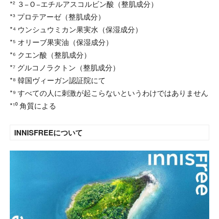
*² ３−Ｏ−エチルアスコルビン酸（整肌成分）
*³ プロテアーゼ（整肌成分）
*⁴ ウンシュウミカン果実水（保湿成分）
*⁵ オリーブ果実油（保湿成分）
*⁶ クエン酸（整肌成分）
*⁷ グルコノラクトン（整肌成分）
*⁸ 韓国ヴィーガン認証院にて
*⁹ すべての人に刺激が起こらないというわけではありません
*¹⁰ 角質による
INNISFREEについて