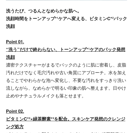
洗うたび、つるんとなめらかな肌へ。
洗顔時間をトーンアップ*¹ケアへ変える、ビタミンC*²パック
洗顔
Point 01.
“洗う”だけで終わらない、トーンアップ*¹ケアのパック発想
洗顔
濃密テクスチャーがまるでパックのように肌に密着し、皮脂
汚れだけでなく毛穴汚れや古い角質にアプローチ。水を加え
ることでやわらかな泡へ変化し、不要な汚れをすっきり洗い
流しながら、なめらかで明るい印象の肌へ整えます。日やけ
止めやナチュラルメイクも落とせます。
Point 02.
ビタミンC*²×緑茶酵素*³を配合。スキンケア発想のクレンジ
ング処方