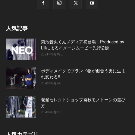
人気記事
菊池音央くんメディア初登場！Produced by
Liliによるイメージムービー先行公開
2021年9月18日
ボディメイクでブランド物が似合う男に生ま
れ変わる!!
2020年8月24日
老舗セレクトショップ発秋モノトーンの選び
方
2020年8月13日
人気カテゴリ