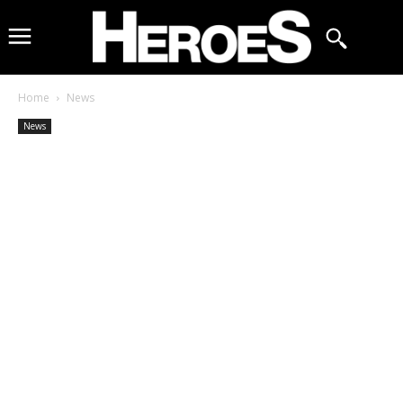
Home
News
News