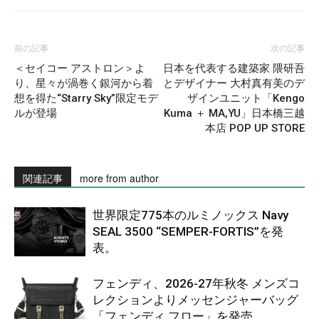
前の記事
次の記事
＜セイコー アストロン＞よ
日本を代表する建築家 隈研吾
り、星々が渦巻く銀河から着
とデザイナー 大村真有美のデ
想を得た“Starry Sky”限定モデ
ザインユニット「Kengo
ルが登場
Kuma ＋ MA,YU」日本橋三越
本店 POP UP STORE
関連記事
more from author
世界限定775本のルミノックス Navy
SEAL 3500 “SEMPER-FORTIS”を発
表。
フェンディ、2026-27年秋冬 メンズコ
レクションよりメッセンジャーバッグ
「フェンディ フロー」を発売