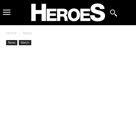
Home
News
News
Watch