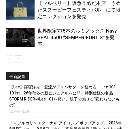
【マルベリー】阪急うめだ本店「うめ
だスヌーピーフェスティバル」にて限
定コレクションを発売
世界限定775本のルミノックス Navy
SEAL 3500 “SEMPER-FORTIS”を発
表。
最新記事
【Lee】窪塚洋介・愛流がアンバサダーを務める 「Lee 101
101st」26年秋冬の新ビジュアルを公開。特別仕様の名品
STORM RIDERやLee 101を纏い、親子で魅せる”変わらないも
の”
2026年8月8日
「＜ブルガリ＞エターナル アイコンズ ポップアップ」 2026年
8月5日（水）- 9月8日（火） 高島屋京都店 1階 ゆとりうむ特