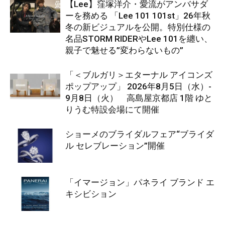
【Lee】窪塚洋介・愛流がアンバサダ
ーを務める 「Lee 101 101st」26年秋
冬の新ビジュアルを公開。特別仕様の
名品STORM RIDERやLee 101を纏い、
親子で魅せる”変わらないもの”
「＜ブルガリ＞エターナル アイコンズ
ポップアップ」 2026年8月5日（水）-
9月8日（火） 高島屋京都店 1階 ゆと
りうむ特設会場にて開催
ショーメのブライダルフェア“ブライダ
ル セレブレーション”開催
「イマージョン」パネライ ブランド エ
キシビション