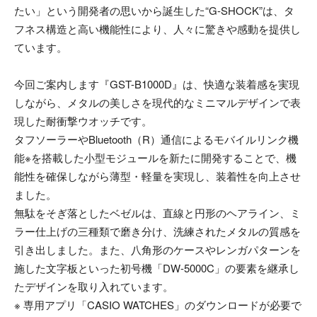
たい」という開発者の思いから誕生した“G-SHOCK”は、タ
フネス構造と高い機能性により、人々に驚きや感動を提供し
ています。
今回ご案内します『GST-B1000D』は、快適な装着感を実現
しながら、メタルの美しさを現代的なミニマルデザインで表
現した耐衝撃ウオッチです。
タフソーラーやBluetooth（R）通信によるモバイルリンク機
能※を搭載した小型モジュールを新たに開発することで、機
能性を確保しながら薄型・軽量を実現し、装着性を向上させ
ました。
無駄をそぎ落としたベゼルは、直線と円形のヘアライン、ミ
ラー仕上げの三種類で磨き分け、洗練されたメタルの質感を
引き出しました。また、八角形のケースやレンガパターンを
施した文字板といった初号機「DW-5000C」の要素を継承し
たデザインを取り入れています。
※ 専用アプリ「CASIO WATCHES」のダウンロードが必要で