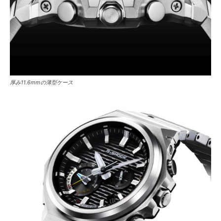
厚み11.6mmの薄型ケース