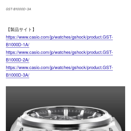
GST-B1000D-3A
【製品サイト】
https://www.casio.com/jp/watches/gshock/product.GST-
B1000D-1A/
https://www.casio.com/jp/watches/gshock/product.GST-
B1000D-2A/
https://www.casio.com/jp/watches/gshock/product.GST-
B1000D-3A/