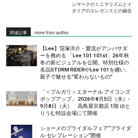
ンマークのミニマリズムとイ
タリアのエレガンスとの融合
関連記事
more from author
【Lee】窪塚洋介・愛流がアンバサダ
ーを務める 「Lee 101 101st」26年秋
冬の新ビジュアルを公開。特別仕様の
名品STORM RIDERやLee 101を纏い、
親子で魅せる”変わらないもの”
「＜ブルガリ＞エターナル アイコンズ
ポップアップ」 2026年8月5日（水）-
9月8日（火） 高島屋京都店 1階 ゆと
りうむ特設会場にて開催
ショーメのブライダルフェア“ブライダ
ル セレブレーション”開催