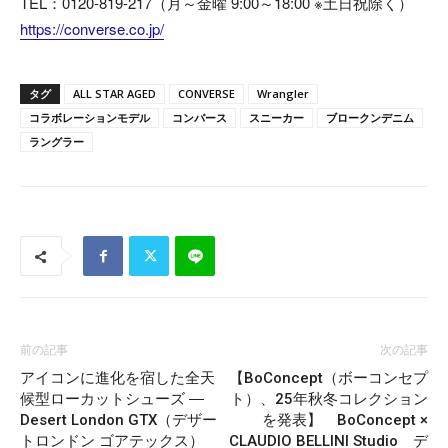
TEL：0120-819-217（月～金曜 9:00～18:00 ※土日祝除く）
https://converse.co.jp/
タグ
ALL STAR AGED
CONVERSE
Wrangler
コラボレーションモデル
コンバース
スニーカー
ブロークンデニム
ラングラー
前の記事
次の記事
アイコンに進化を宿した全天
【BoConcept（ボーコンセプ
候型ローカットシューズ ―
ト）、25年秋冬コレクション
Desert London GTX（デザー
を発表】 BoConcept ×
トロンドン ゴアテックス）
CLAUDIO BELLINI Studio デ