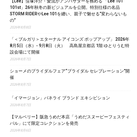
【Lee】窪塚洋介・愛流がアンバサダーを務める 「Lee 101
101st」26年秋冬の新ビジュアルを公開。特別仕様の名品
STORM RIDERやLee 101を纏い、親子で魅せる”変わらないも
の”
2026年8月8日
「＜ブルガリ＞エターナル アイコンズ ポップアップ」 2026年
8月5日（水）- 9月8日（火） 高島屋京都店 1階 ゆとりうむ特
設会場にて開催
2026年8月7日
ショーメのブライダルフェア“ブライダル セレブレーション”開
催
2026年8月7日
「イマージョン」パネライ ブランド エキシビション
2026年8月7日
【マルベリー】阪急うめだ本店「うめだスヌーピーフェスティ
バル」にて限定コレクションを発売
2026年8月6日