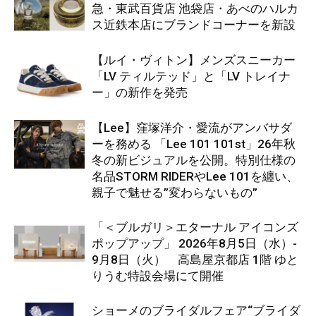
急・東武百貨店 池袋店・あべのハルカ
ス近鉄本店にブランドコーナーを新設
【ルイ・ヴィトン】メンズスニーカー
「LV ティルテッド」と「LV トレイナ
ー」の新作を発売
【Lee】窪塚洋介・愛流がアンバサダ
ーを務める 「Lee 101 101st」26年秋
冬の新ビジュアルを公開。特別仕様の
名品STORM RIDERやLee 101を纏い、
親子で魅せる”変わらないもの”
「＜ブルガリ＞エターナル アイコンズ
ポップアップ」 2026年8月5日（水）-
9月8日（火） 高島屋京都店 1階 ゆと
りうむ特設会場にて開催
ショーメのブライダルフェア“ブライダ