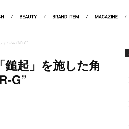
CH
BEAUTY
BRAND ITEM
MAGAZINE
ルムの“MR-G”
「鎚起」を施した角
-G”