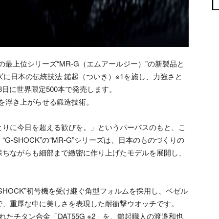
”の最上位シリーズ“MR-G（エムアールジー）”の新製品と
ズに日本の伝統技法 鎚起（ついき）※1を施し、力強さと
月8日に世界限定500本で発売します。
状を浮き上がらせる鍛造技術。
とりに今日を超える歓びを。」というパーパスのもと、こ
-SHOCK”の“MR-G”シリーズは、日本のものづくりの
保ちながらも細部まで緻密に作り上げたモデルを展開し、
G-SHOCK”初号機を受け継ぐ角型フォルムを採用し、ベゼル
で、重厚な中に美しさを表現した耐衝撃ウオッチです。
たチタン合金「DAT55G ※2」を、鎚起職人の渡邉和也