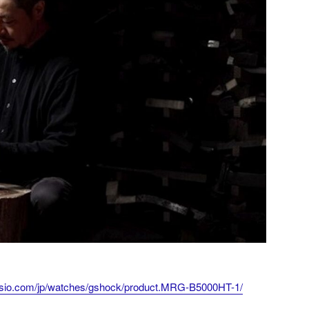
asio.com/jp/watches/gshock/product.MRG-B5000HT-1/