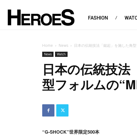
FASHION
WAT
Home
News
日本の伝統技法「鎚起」を施した角型フォ
News
Watch
日本の伝統技法
型フォルムの“MR
“G-SHOCK”世界限定500本