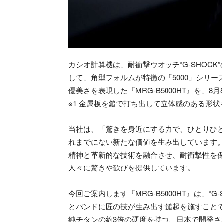
カシオ計算機は、耐衝撃ウオッチ“G-SHOCK
して、角型フォルムが特徴の「5000」シリー
優美さを表現した『MRG-B5000HT』を、8
※1 金属板を鎚で打ち出して立体感のある形
当社は、「驚きを身近にする力で、ひとりひ
れまでにない新たな価値を生み出しています。“G
精神と革新的な技術を融合させ、耐衝撃性を
人々に驚きや歓びを提供しています。
今回ご案内します『MRG-B5000HT』は、“
とバンドに匠の技が生み出す鎚起を施すこと
純チタンの約3倍の硬度を持つ、日本で開発され