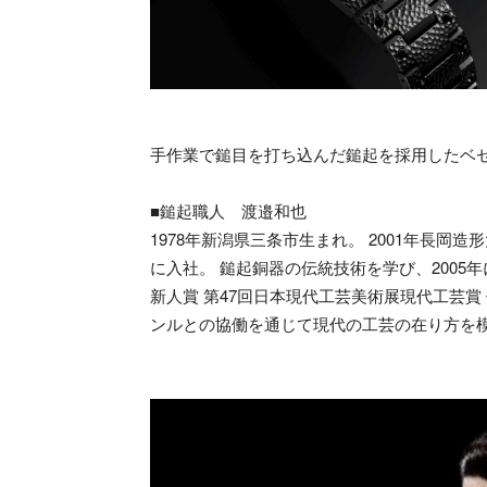
手作業で鎚目を打ち込んだ鎚起を採用したベ
■鎚起職人 渡邉和也
1978年新潟県三条市生まれ。 2001年長
に入社。 鎚起銅器の伝統技術を学び、2005
新人賞 第47回日本現代工芸美術展現代工芸賞
ンルとの協働を通じて現代の工芸の在り方を