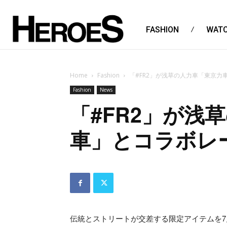
FASHION
WAT
Home
Fashion
「#FR2」が浅草の人力車「東京力
Fashion
News
「#FR2」が浅
車」とコラボレ
伝統とストリートが交差する限定アイテムを7