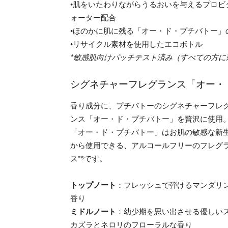
•肌をいたわりながらうるおいを与えるプロビ
ォーター配合
•ほのかに肌に残る「オー・ド・プチバトー」
•リサイクル素材を使用したエコボトル
*敏感肌向けパッチテスト済み（すべての方
シグネチャーフレグランス「オー・
香り成分に、プチバトーのシグネチャーフレ
ンス「オー・ド・プチバトー」を贅沢に使用
「オー・ド・プチバトー」はお肌の敏感な新
から使用できる、アルコールフリーのフレグ
ス*⁵です。
トップノート
：フレッシュで弾けるマンダリ
香り
ミドルノート
：幼少期を思い出させる優しい
カズラとネロリのフローラルな香り