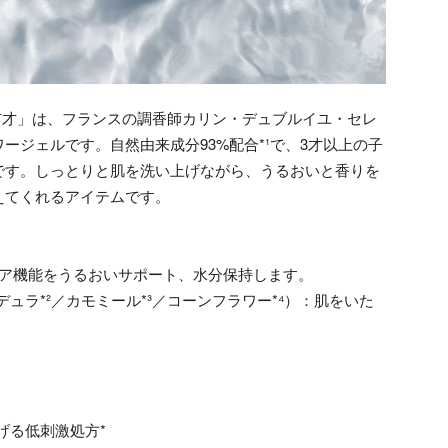
99⁺才」は、フランスの調香師カリン・デュブルイユ・セレ
ージェルです。自然由来成分93%配合*¹で、3才以上の子
です。しっとりと肌を洗い上げながら、うるおいと香りを
えてくれるアイテムです。
リア機能をうるおいサポート、水分保持します。
ュラ*²／カモミール*³／コーンフラワー*⁴）：肌をいた
げる低刺激処方*