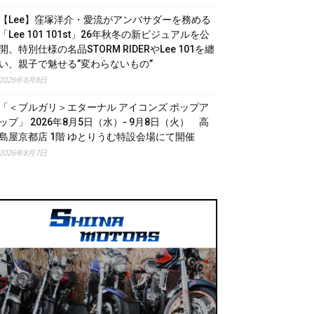
【Lee】窪塚洋介・愛流がアンバサダーを務める
「Lee 101 101st」26年秋冬の新ビジュアルを公
開。特別仕様の名品STORM RIDERやLee 101を纏
い、親子で魅せる”変わらないもの”
2026年8月8日
「＜ブルガリ＞エターナル アイコンズ ポップア
ップ」 2026年8月5日（水）- 9月8日（火） 高
島屋京都店 1階 ゆとりうむ特設会場にて開催
2026年8月7日