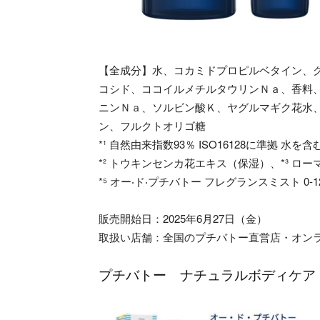
【全成分】水、コカミドプロピルベタイン、
コシド、ココイルメチルタウリンＮａ、香料
ニンＮａ、ソルビン酸Ｋ、ヤグルマギク花水
ン、フルクトオリゴ糖
*¹ 自然由来指数93％ ISO16128に準拠 水を含
*² トウキンセンカ花エキス（保湿）、*³ ロ
*⁵ オー‧ド‧プチバトー フレグランスミスト 0
販売開始日：2025年6月27日（金）
取扱い店舗：全国のプチバトー直営店・オン
プチバトー ナチュラルボディケア