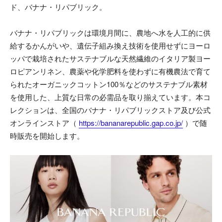
ド、バナナ・リパブリック。
バナナ・リパブリックは環境月間に、農地へ水を人工的に供
給するかんがいや、遺伝子組み換え技術を使用せずにヨーロ
ッパで栽培されたサステナブルな天然繊維のイタリア製ヨー
ロピアンリネン、農薬や化学肥料を使わずに有機農法で育て
られたオーガニックコットン100％などのサステナブル素材
を使用した、上質な日常の必需品を取り揃えています。本コ
レクションは、全国のバナナ・リパブリックストア及び公式
オンラインストア（
https://bananarepublic.gap.co.jp/
）で随
時販売を開始します。