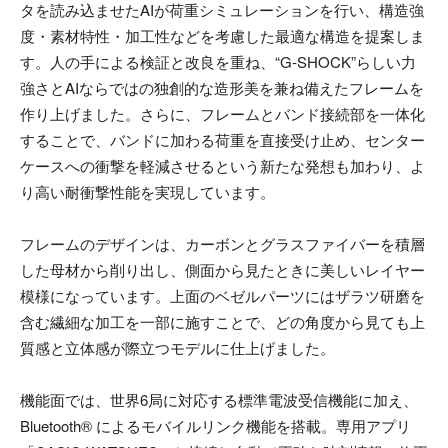
タを読み込ませたAIが荷重シミュレーションを行い、構造強
度・素材特性・加工性などを考慮した最適な構造を提案しま
す。人の手による検証と改良を重ね、“G-SHOCK”らしい力
強さとAIならではの独創的な造形美を兼ね備えたフレームを
作り上げました。さらに、フレームとバンド接続部を一体化
することで、バンドに加わる荷重を直接受け止め、センター
ケースへの衝撃を軽減させるという新たな発想も加わり、よ
り高い耐衝撃性能を実現しています。
フレームのデザインは、カーボンとグラスファイバーを積層
した母材から削り出し、側面から見たときに美しいレイヤー
模様になっています。上面のベゼルパーツにはザラツ研磨を
含む繊細な加工を一部に施すことで、どの角度から見ても上
質感と立体感が際立つモデルに仕上げました。
機能面では、世界6局に対応する標準電波受信機能に加え、
Bluetooth® によるモバイルリンク機能を搭載。専用アプリ