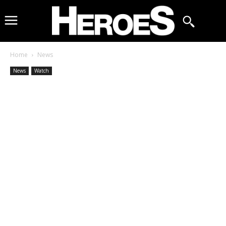
Home
News
News
Watch