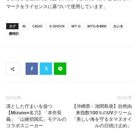
マークをライセンスに基づいて使用しています。
タグ
AI
CASIO
G-SHOCK
MT-G
MTG-B4000
カシオ
腕時計
前の記事
次の記事
凛とした佇まいを放つ
【沖縄県・池間島発】自然由
【Mizuno×名刀】「本作長
来指数100％のUVクリーム
義」「山姥切国広」モデルの
「美しい海を守るタマヌオイ
コラボスニーカー
ルの日焼け止め」