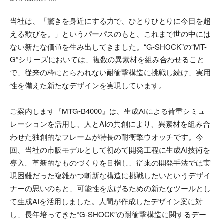
当社は、「驚きを身近にする力で、ひとりひとりに今日を超
える歓びを。」というパーパスのもと、これまで世の中には
ない新たな価値を生み出してきました。“G-SHOCK”の“MT-
G”シリーズにおいては、複数の異素材を組み合わせること
で、従来の枠にとらわれない耐衝撃構造に挑戦し続け、実用
性を備えた新たなデザインを実現しています。
ご案内します『MTG-B4000』は、生成AIによる荷重シミュ
レーションを活用し、人とAIの共創により、異素材を組み合
わせた独創的なフレームが特長の耐衝撃ウオッチです。今
回、当社の市販モデルとして初めて開発工程に生成AI技術を
導入。革新的なものづくりを目指し、従来の開発手法では実
現困難だった複雑かつ斬新な構造に挑戦したいというデザイ
ナーの思いのもと、可能性を広げるための新たなツールとし
て生成AIを活用しました。人間が作成したデザイン案に対
し、長年培ってきた“G-SHOCK”の耐衝撃構造に関するデー