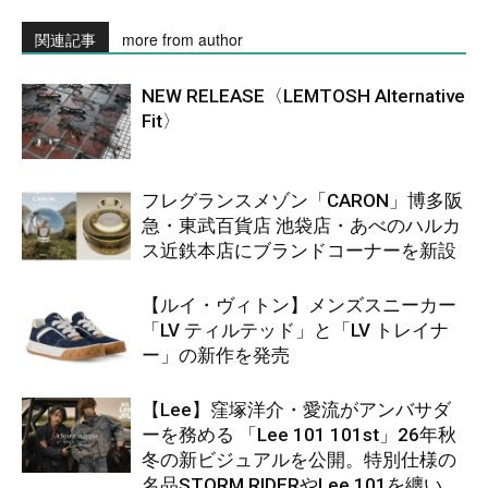
関連記事
more from author
NEW RELEASE〈LEMTOSH Alternative
Fit〉
フレグランスメゾン「CARON」博多阪
急・東武百貨店 池袋店・あべのハルカ
ス近鉄本店にブランドコーナーを新設
【ルイ・ヴィトン】メンズスニーカー
「LV ティルテッド」と「LV トレイナ
ー」の新作を発売
【Lee】窪塚洋介・愛流がアンバサダ
ーを務める 「Lee 101 101st」26年秋
冬の新ビジュアルを公開。特別仕様の
名品STORM RIDERやLee 101を纏い、