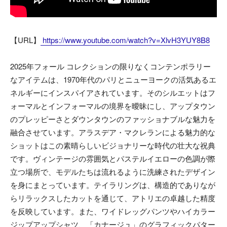
【URL】
https://www.youtube.com/watch?v=XlvH3YUY8B8
2025年フォール コレクションの限りなくコンテンポラリー
なアイテムは、1970年代のパリとニューヨークの活気あるエ
ネルギーにインスパイアされています。そのシルエットはフ
ォーマルとインフォーマルの境界を曖昧にし、アップタウン
のプレッピーさとダウンタウンのファッショナブルな魅力を
融合させています。アラスデア・マクレランによる魅力的な
ショットはこの素晴らしいビジョナリーな時代の壮大な祝典
です。ヴィンテージの雰囲気とパステルイエローの色調が際
立つ場所で、モデルたちは流れるように洗練されたデザイン
を身にまとっています。テイラリングは、構造的でありなが
らリラックスしたカットを通じて、アトリエの卓越した精度
を反映しています。また、ワイドレッグパンツやハイカラー
ジップアップシャツ、「カナージュ」のグラフィックパター