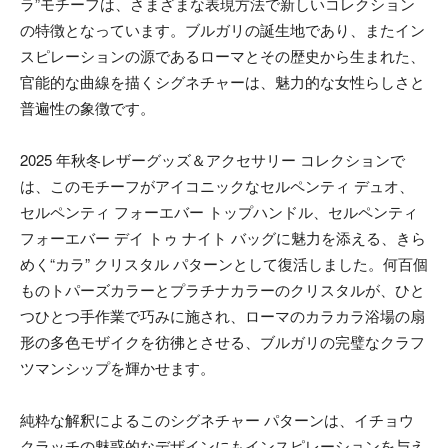
ラ”モチーフは、さまざまな表現方法で新しいコレクション
の特徴となっています。ブルガリの誕生地であり、またイン
スピレーションの源であるローマとその歴史から生まれた、
官能的な曲線を描くシグネチャーは、魅力的な女性らしさと
普遍性の象徴です。
2025 年秋冬レザーグッズ＆アクセサリー コレクションで
は、このモチーフがアイコニックなセルペンティ デュオ、
セルペンティ フォーエバー トップハンドル、セルペンティ
フォーエバー デイ トゥ ナイト バッグに魅力を添える、きら
めく“カラ” クリスタル パターンとして復活しました。何百個
ものトパーズカラーとプラチナカラーのクリスタルが、ひと
つひとつ手作業で巧みに施され、ローマのカラカラ浴場の扇
形の多色モザイクを彷彿とさせる、ブルガリの完璧なクラフ
ツマンシップを輝かせます。
純粋な解釈によるこのシグネチャー パターンは、イチョウ
クラッチの魅惑的なデザインにもインスピレーションを与え