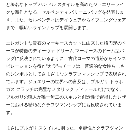
と著名なトップ ハンドル スタイルを高めたジュエリーライ
クな新作となる、セルペンティ パリーニ バッグを発表しま
す。また、セルペンティはデイウェアからイブニングウェア
まで、幅広いラインナップを展開します。
エレガントな貴石のマーキースカットに由来した楕円形のベ
ースが特徴のディーヴァ ドリーム マーキースのドーム型バ
ッグに反映されているように、古代ローマの遺跡からインス
ピレーションを得た“カラ”モチーフは、普遍的な女性らしさ
のシンボルとしてさまざまなクラフツマンシップで表現され
ています。ジュエリーの世界への言及は、ブルガリ トゥボ
ガス クラッチの完璧なメタリック ディテールだけでなく、
ブルガリの職人が唯一無二のスキルと創造性で習得したレザ
ーにおける精巧なクラフツマンシップにも反映されていま
す。
まさにブルガリ スタイルに則った、卓越性とクラフツマン