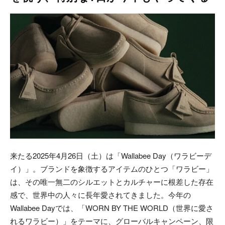
来たる2025年4月26日（土）は「Wallabee Day（ワラビーデ
イ）」。ブランドを象徴するアイテムのひとつ「ワラビー」
は、その唯一無二のシルエットとカルチャーに根差した存在
感で、世界中の人々に長年愛されてきました。今年の
Wallabee Dayでは、「WORN BY THE WORLD（世界に愛さ
れるワラビー）」をテーマに、グローバルキャンペーン、限