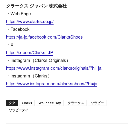
クラークス ジャパン 株式会社
・Web Page
https://www.clarks.co.jp/
・Facebook
https://ja-jp.facebook.com/ClarksShoes
・X
https://x.com/Clarks_JP
・Instagram（Clarks Originals）
https://www.instagram.com/clarksoriginals/?hl=ja
・Instagram（Clarks）
https://www.instagram.com/clarksshoes/?hl=ja
タグ
Clarks
Wallabee Day
クラークス
ワラビー
ワラビーデイ