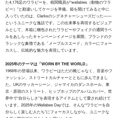
た4,176足のワラビーを、税関職員が“wallabies（動物のワラ
ビー）”と勘違いしてケージを準備。箱を開けてみると中に
入っていたのは、Clarksのシグネチャーシューズだった――
というユニークな逸話です。この出来事を再現するビジュア
ルとして、木箱に梱包されたワラビーやフェイクの通関ラベ
ルをあしらったキャンペーンイメージを展開。ブランドのク
ラシックな象徴である「メープルスエード」カラーにフォー
カスし、伝統的な魅力を表現しています。
2025年のテーマは「WORN BY THE WORLD」
1968年の登場以来、ワラビーはただの靴じゃなく、音楽やフ
ァッション、ストリートカルチャーとともに歩んできまし
た。UKのサッカーシーン、ジャマイカのダンスホール、東
京・原宿のストリート、ヒップホップのアルバムカバー。世
界中で“自分らしさ”を表現するアイテムとして愛され続けて
います。2025年のWallabee Dayでは、そんな“ワラビーを自
分らしく楽しむ人たち”にフォーカスしながら、ユニークな