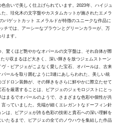
色合いで美しく仕上げられています。2023年、ハイジュ
した、珪化木の文字盤やカスタムカットが施されたエメラ
のバゲットカット エメラルドが特徴のユニークな作品に
lウォッチでは、アーシーなブラウンとグリーンカラーが、万
わります。
つ、驚くほど艶やかなオパールの文字盤は、それ自体が際
ったり収まるほど大きく、深い輝きを放つジェムストーン
イヴ・ピアジェがこよなく愛した宝石、オパールは、古来
オパールを取り囲むように3連にあしらわれた、美しい統
のゴドロン装飾が、その輝きをさらに鮮やかに際立たせて
宝石を厳選することは、ピアジェのジェモロジストにとっ
界はまるでオパールのようで、さまざまな色彩や個性が共
く言っていました。先端が細くエレガントなドーフィン針
ョンは、ピアジェが誇る色彩の技術と貴石への深い理解を
にいたるまで、ピアジェの全てのノウハウを集結した作品