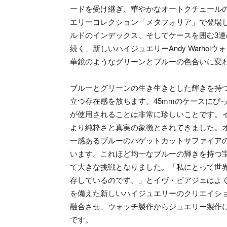
ードを受け継ぎ、華やかなオートクチュールの
エリーコレクション「メタフォリア」で登場
ルドのインデックス、そしてケースを囲む3連
続く、新しいハイジュエリーAndy Warho
華鏡のようなグリーンとブルーの色合いに変
ブルーとグリーンの生き生きとした輝きを持
立つ存在感を放ちます。45mmのケースにぴ
が使用されることは非常に珍しいことです。
より純粋さと真実の象徴とされてきました。
一感あるブルーのバゲットカットサファイア
います。これほど均一なブルーの輝きを持つ
て大きな挑戦となりました。「私にとって世
存しているのです。」とイヴ・ピアジェはよ
を備えた新しいハイジュエリーのクリエイシ
融合させ、ウォッチ製作からジュエリー製作
です。