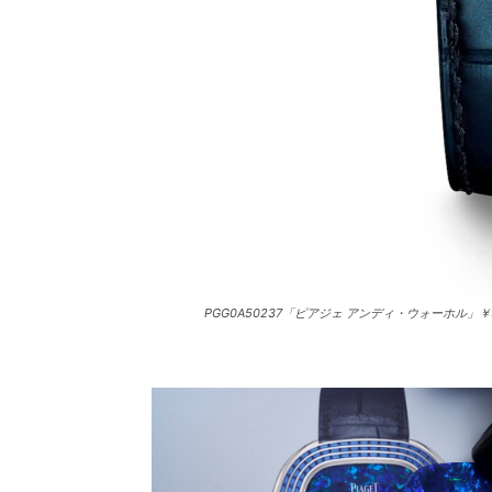
PGG0A50237「ピアジェ アンディ・ウォーホル」￥5