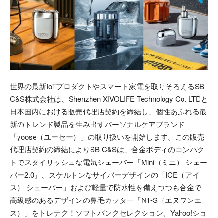
世界の最新IoTプロダクトやスマート家電を取りそろえるSB
C&S株式会社は、Shenzhen XIVOLIFE Technology Co. LTDと
日本国内における販売代理店契約を締結し、個性あふれる最
新のトレンド製品を生み出すパーソナルケアブランド
「yoose（ユーセー）」の取り扱いを開始します。この販売
代理店契約の締結によりSB C&Sは、合金ボディのコンパク
トでスタイリッシュな電気シェーバー「Mini（ミニ） シェー
バー2.0」、スケルトンなサイバーデザインの「ICE（アイ
ス） シェーバー」および軽量で防水性を備えつつも合金で
高級感のあるデザインの鼻毛カッター「N1-S（エヌワンエ
ス）」をトレテク！ソフトバンクセレクション、Yahoo!ショ