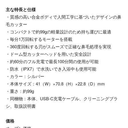
主な特長と仕様
・質感の高い合金ボディで人間工学に基づいたデザインの鼻
毛カッター
・コンパクトで約99gの軽量設計のため持ち運びに最適
・毎分1万回転するモーターを搭載
・360度回転する刃がスムーズで正確な鼻毛処理を実現
・ドーム型カッターヘッドを用いた安全設計
・約60分のフル充電で最長100分間の使用が可能
・防水（IPX7）で水洗いでき入浴中も使用可能
・カラー：シルバー
・本体サイズ：41（W）×70.8（H）×22.8（D）mm
・重さ：約99g
・同梱物：本体、USB-C充電ケーブル、クリーニングブラ
シ、取扱説明書
価格