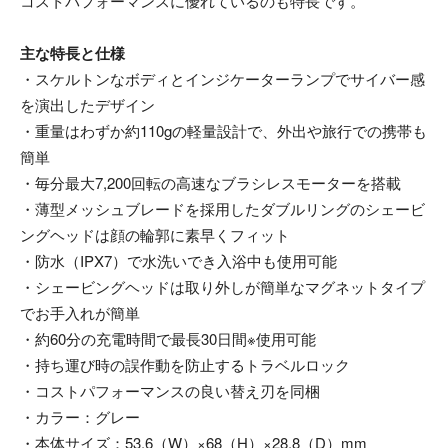
コストパフォーマンスに優れているのも特長です。
主な特長と仕様
・スケルトンなボディとインジケーターランプでサイバー感
を演出したデザイン
・重量はわずか約110gの軽量設計で、外出や旅行での携帯も
簡単
・毎分最大7,200回転の高速なブラシレスモーターを搭載
・薄型メッシュブレードを採用したダブルリングのシェービ
ングヘッドは顔の輪郭に素早くフィット
・防水（IPX7）で水洗いでき入浴中も使用可能
・シェービングヘッドは取り外しが簡単なマグネットタイプ
でお手入れが簡単
・約60分の充電時間で最長30日間※使用可能
・持ち運び時の誤作動を防止するトラベルロック
・コストパフォーマンスの良い替え刃を同梱
・カラー：グレー
・本体サイズ：53.6（W）×68（H）×28.8（D）mm