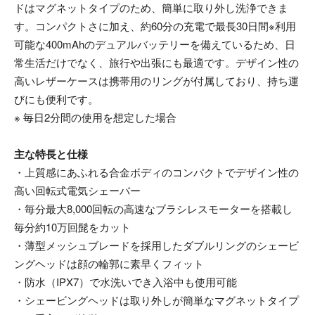
ドはマグネットタイプのため、簡単に取り外し洗浄できま
す。コンパクトさに加え、約60分の充電で最長30日間※利用
可能な400mAhのデュアルバッテリーを備えているため、日
常生活だけでなく、旅行や出張にも最適です。デザイン性の
高いレザーケースは携帯用のリングが付属しており、持ち運
びにも便利です。
※ 毎日2分間の使用を想定した場合
主な特長と仕様
・上質感にあふれる合金ボディのコンパクトでデザイン性の
高い回転式電気シェーバー
・毎分最大8,000回転の高速なブラシレスモーターを搭載し
毎分約10万回髭をカット
・薄型メッシュブレードを採用したダブルリングのシェービ
ングヘッドは顔の輪郭に素早くフィット
・防水（IPX7）で水洗いでき入浴中も使用可能
・シェービングヘッドは取り外しが簡単なマグネットタイプ