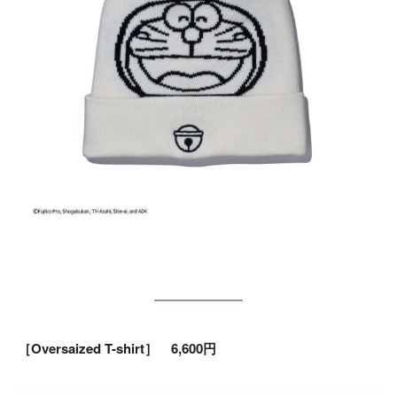
［Oversaized T-shirt］ 6,600円