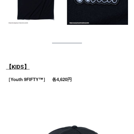
【KIDS】
［Youth 9FIFTY™］ 各4,620円