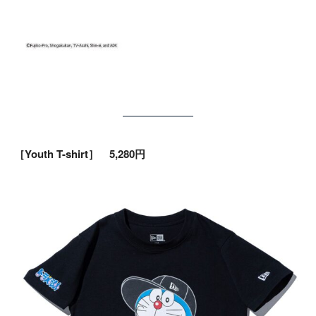
［Youth T-shirt］ 5,280円