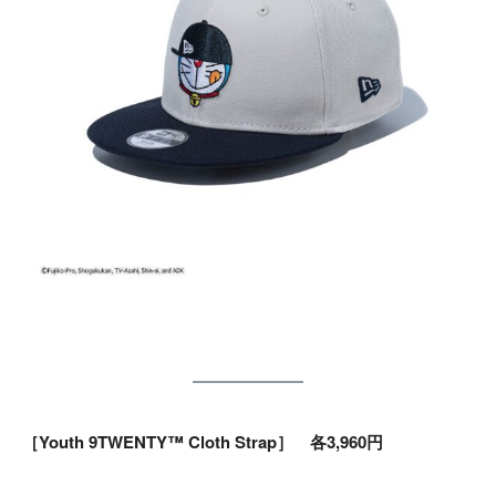
［Youth 9TWENTY™ Cloth Strap］ 各3,960円