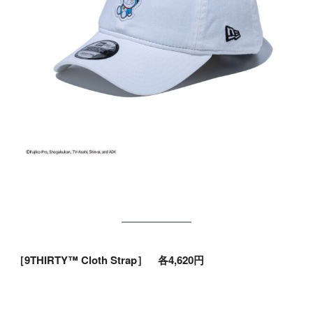
［9THIRTY™ Cloth Strap］ 各4,620円