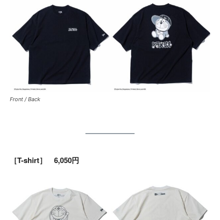
Front / Back
［T-shirt］ 6,050円