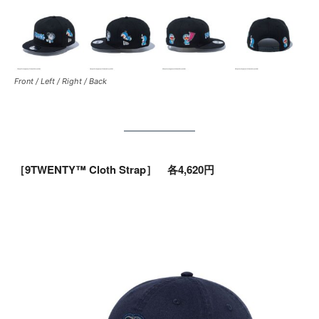
Front / Left / Right / Back
［9TWENTY™ Cloth Strap］ 各4,620円