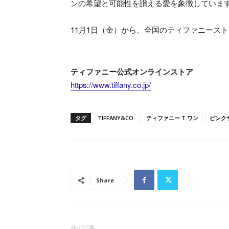
ンの希望と可能性を讃える愛を象徴していま
11月1日（金）から、全国のティファニース
ティファニー公式オンラインストア
https://www.tiffany.co.jp/
タグ
TIFFANY&CO.
ティファニー T ワン
ピンク
Share
前の記事