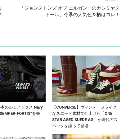
の
「ジョンストンズ オブ エルガン」のカシミヤス
ク
トール、今季の人気色＆柄はコレ！
5本のルミノックス Navy
【CONVERSE】ヴィンテージライク
 “SEMPER-FORTIS”を発
なスエード素材で仕上げた「ONE
STAR AGED SUEDE AG」が現代のス
ペックを纏って登場