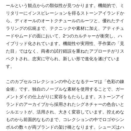
ールという観点からの類似性が見つかります。機能的で、ミ
リタリーにインスピレーションを得るストーンアイランドか
ら、ディオールのオートクチュールのルーツと、優れたテイ
ラリングの伝統まで、テクニックや素材に加え、アティチュ
ードやムードの面において、2つのカルチャーが衝突し、ハ
イブリッド化されています。機能性や実用性、手作業の「見
た目」ではなく、両者の試行錯誤を重ねたアプローチがリス
ペクトされ、忠実に守られ、新しい形で進化を遂げていま
す。
このカプセルコレクションの中心となるテーマは「色彩の錬
金術」です。独自のノーブルな素材を使用することで、ガー
メントダイの仕上がりに変容をもたらします。ストーンアイ
ランドのアーカイブから採用されたシグネチャーの色合いと
シルエットが、活用され、大きく変容しています。控えめな
ものから前面的なものまで、コレクションの中でロゴやシン
ボルの数々が両ブランドの架け橋となります。シューズはハ