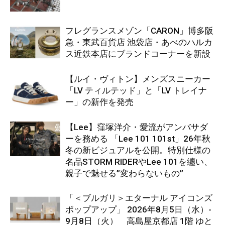
フレグランスメゾン「CARON」博多阪
急・東武百貨店 池袋店・あべのハルカ
ス近鉄本店にブランドコーナーを新設
【ルイ・ヴィトン】メンズスニーカー
「LV ティルテッド」と「LV トレイナ
ー」の新作を発売
【Lee】窪塚洋介・愛流がアンバサダ
ーを務める 「Lee 101 101st」26年秋
冬の新ビジュアルを公開。特別仕様の
名品STORM RIDERやLee 101を纏い、
親子で魅せる”変わらないもの”
「＜ブルガリ＞エターナル アイコンズ
ポップアップ」 2026年8月5日（水）-
9月8日（火） 高島屋京都店 1階 ゆと