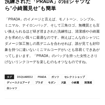
洗練された「PRADA」の白シャツな
ら“小綺麗見せ”も簡単
「PRADA」のイメージと言えば、モノトーン、シンプル、
ミニマル、ナイロンバッグ、そして三角ロゴ。無機質とも言
い換えられるほど研ぎ澄まされた洗練性は、清潔感や小綺麗
さを求めたい我々に最適なのです。例えばこんな白シャツに
ダメージ加工無しの黒デニムを合わせれば、誰が見ても好印
象を持つに違いないミニマルコーデがいとも容易くできあが
ってしまいます。「PRADA」のバッグを持った女性とさり
げないリンクコーデを楽しむのもオツなものですね。
タグ
DSQUARED2
PRADA
ガッツ
セレクトショップ
ディースクエアード
プラダ
モダン
大阪
小綺麗
清潔感
白シャツ