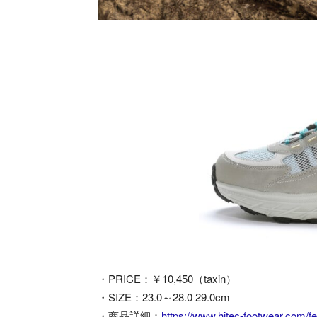
・PRICE：￥10,450（taxin）
・SIZE：23.0～28.0 29.0cm
・商品詳細：
https://www.hitec-footwear.com/fe