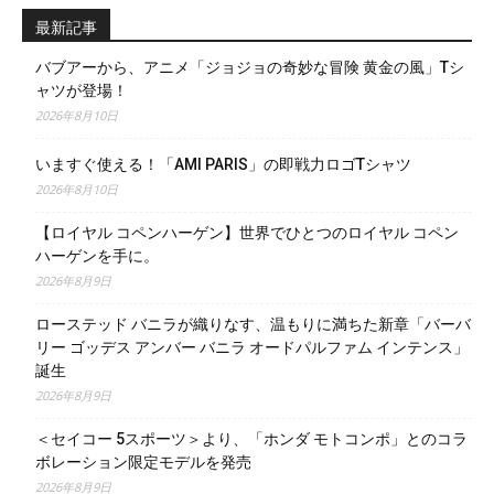
最新記事
バブアーから、アニメ「ジョジョの奇妙な冒険 黄金の風」Tシ
ャツが登場！
2026年8月10日
いますぐ使える！「AMI PARIS」の即戦力ロゴTシャツ
2026年8月10日
【ロイヤル コペンハーゲン】世界でひとつのロイヤル コペン
ハーゲンを手に。
2026年8月9日
ローステッド バニラが織りなす、温もりに満ちた新章「バーバ
リー ゴッデス アンバー バニラ オードパルファム インテンス」
誕生
2026年8月9日
＜セイコー 5スポーツ＞より、「ホンダ モトコンポ」とのコラ
ボレーション限定モデルを発売
2026年8月9日