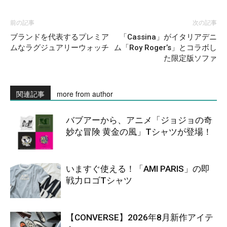
前の記事
次の記事
ブランドを代表するプレミア
「Cassina」がイタリアデニ
ムなラグジュアリーウォッチ
ム「Roy Roger’s」とコラボし
た限定版ソファ
関連記事
more from author
バブアーから、アニメ「ジョジョの奇
妙な冒険 黄金の風」Tシャツが登場！
いますぐ使える！「AMI PARIS」の即
戦力ロゴTシャツ
【CONVERSE】2026年8月新作アイテ