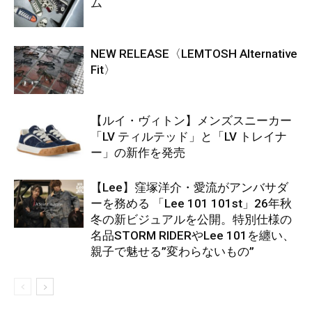
ム
NEW RELEASE〈LEMTOSH Alternative
Fit〉
【ルイ・ヴィトン】メンズスニーカー
「LV ティルテッド」と「LV トレイナ
ー」の新作を発売
【Lee】窪塚洋介・愛流がアンバサダ
ーを務める 「Lee 101 101st」26年秋
冬の新ビジュアルを公開。特別仕様の
名品STORM RIDERやLee 101を纏い、
親子で魅せる”変わらないもの”