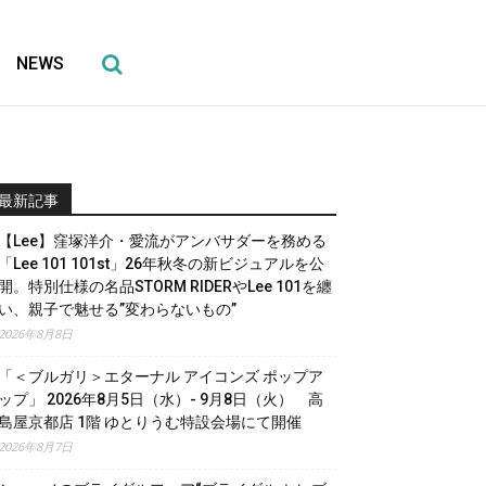
NEWS
最新記事
【Lee】窪塚洋介・愛流がアンバサダーを務める
「Lee 101 101st」26年秋冬の新ビジュアルを公
開。特別仕様の名品STORM RIDERやLee 101を纏
い、親子で魅せる”変わらないもの”
2026年8月8日
「＜ブルガリ＞エターナル アイコンズ ポップア
ップ」 2026年8月5日（水）- 9月8日（火） 高
島屋京都店 1階 ゆとりうむ特設会場にて開催
2026年8月7日