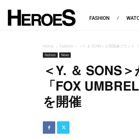
FASHION
WAT
Home
Fashion
＜Y. ＆ SONS＞が英国傘ブランド「
Fashion
News
＜Y. ＆ SON
「FOX UMBR
を開催