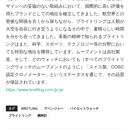
ザインへの妥協のない取組みにおいて、国際的に高い評価を
得たブランドとしての地位を確立してきました。航空界との
密接な関係を古くから保ちながら、ブライトリングは人類が
大空を自在に行き交うようになるその中で、素晴らしい時間
を分かち合ってきました。革新の精神で知られるブライトリ
ングはまた、科学、スポーツ、テクノロジー等の分野におい
ても特別な地位を獲得しています。ムーブメントは自社製
造。そして、どのウォッチにおいても（すべてのブライトリ
ングウォッチのムーブメントのように）「スイス製、COSC
認定クロノメーター」というステータスを通じて、その品質
が保証されています。
https://www.breitling.com/jp-ja/
タグ
BREITLING
アベンジャー
パイロットウォッチ
ブライトリング
腕時計