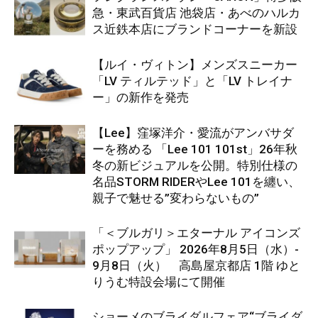
急・東武百貨店 池袋店・あべのハルカ
ス近鉄本店にブランドコーナーを新設
【ルイ・ヴィトン】メンズスニーカー
「LV ティルテッド」と「LV トレイナ
ー」の新作を発売
【Lee】窪塚洋介・愛流がアンバサダ
ーを務める 「Lee 101 101st」26年秋
冬の新ビジュアルを公開。特別仕様の
名品STORM RIDERやLee 101を纏い、
親子で魅せる”変わらないもの”
「＜ブルガリ＞エターナル アイコンズ
ポップアップ」 2026年8月5日（水）-
9月8日（火） 高島屋京都店 1階 ゆと
りうむ特設会場にて開催
ショーメのブライダルフェア“ブライダ