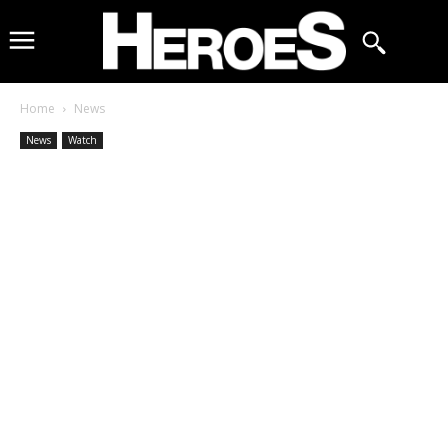
Home
News
News
Watch