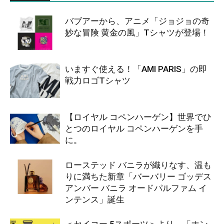
バブアーから、アニメ「ジョジョの奇
妙な冒険 黄金の風」Tシャツが登場！
いますぐ使える！「AMI PARIS」の即
戦力ロゴTシャツ
【ロイヤル コペンハーゲン】世界でひ
とつのロイヤル コペンハーゲンを手
に。
ローステッド バニラが織りなす、温も
りに満ちた新章「バーバリー ゴッデス
アンバー バニラ オードパルファム イ
ンテンス」誕生
＜セイコー 5スポーツ＞より、「ホン