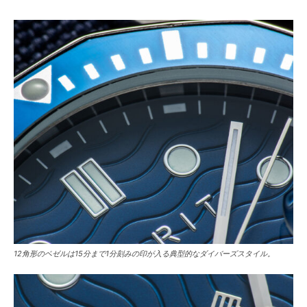
12角形のベゼルは15分まで1分刻みの印が入る典型的なダイバーズスタイル。