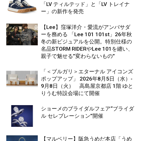
「LV ティルテッド」と「LV トレイナ
ー」の新作を発売
【Lee】窪塚洋介・愛流がアンバサダ
ーを務める 「Lee 101 101st」26年秋
冬の新ビジュアルを公開。特別仕様の
名品STORM RIDERやLee 101を纏い、
親子で魅せる”変わらないもの”
「＜ブルガリ＞エターナル アイコンズ
ポップアップ」 2026年8月5日（水）-
9月8日（火） 高島屋京都店 1階 ゆと
りうむ特設会場にて開催
ショーメのブライダルフェア“ブライダ
ル セレブレーション”開催
【マルベリー】阪急うめだ本店「うめ