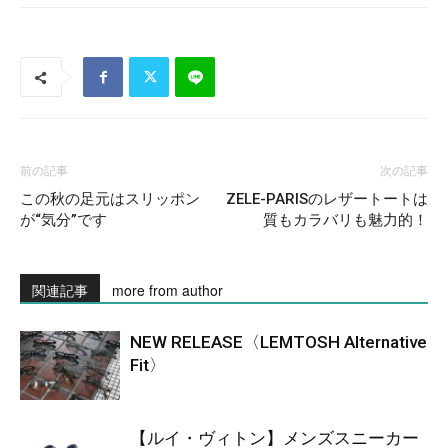
前の記事
次の記事
この秋の足元はスリッポン
ZELE-PARISのレザートートは
が“気分”です
質もカラバリも魅力的！
関連記事
more from author
NEW RELEASE〈LEMTOSH Alternative
Fit〉
【ルイ・ヴィトン】メンズスニーカー