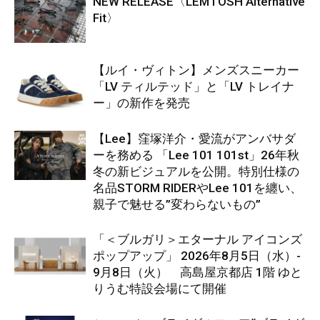
NEW RELEASE〈LEMTOSH Alternative
Fit〉
【ルイ・ヴィトン】メンズスニーカー
「LV ティルテッド」と「LV トレイナ
ー」の新作を発売
【Lee】窪塚洋介・愛流がアンバサダ
ーを務める 「Lee 101 101st」26年秋
冬の新ビジュアルを公開。特別仕様の
名品STORM RIDERやLee 101を纏い、
親子で魅せる”変わらないもの”
「＜ブルガリ＞エターナル アイコンズ
ポップアップ」 2026年8月5日（水）-
9月8日（火） 高島屋京都店 1階 ゆと
りうむ特設会場にて開催