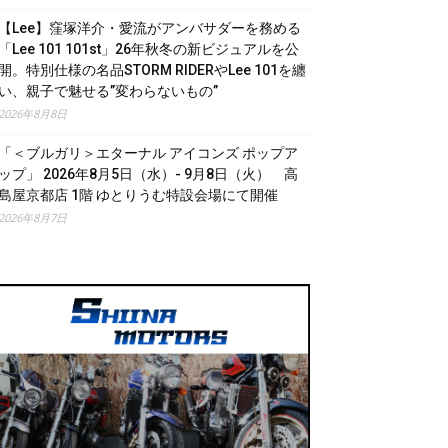
【Lee】窪塚洋介・愛流がアンバサダーを務める
「Lee 101 101st」26年秋冬の新ビジュアルを公
開。特別仕様の名品STORM RIDERやLee 101を纏
い、親子で魅せる”変わらないもの”
2026年8月8日
「＜ブルガリ＞エターナル アイコンズ ポップア
ップ」 2026年8月5日（水）- 9月8日（火） 高
島屋京都店 1階 ゆとりうむ特設会場にて開催
2026年8月7日