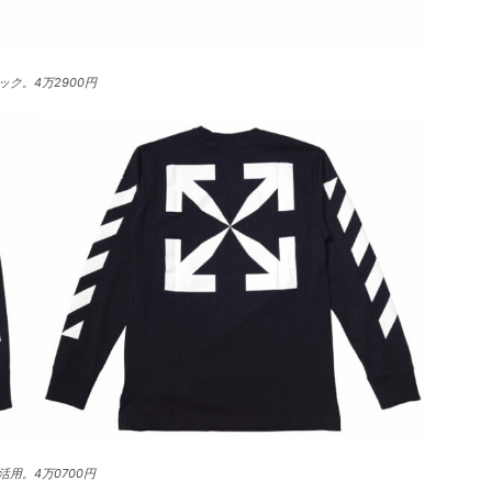
ク。4万2900円
用。4万0700円