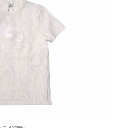
ツ。4万2900円