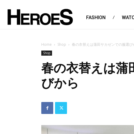
FASHION
WAT
Home
Shop
春の衣替えは蒲田サカゼンでの服選び
Shop
春の衣替えは蒲
びから