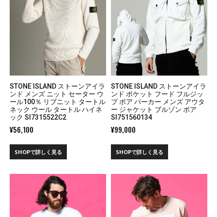
STONE ISLAND ストーンアイラ
STONE ISLAND ストーンアイラ
ンド メンズ ニット セーター ウ
ンド ポケット フード フルジッ
ール100％ リブニット タートル
プ ボア パーカー メンズ アウタ
ネック ウール タートル ハイネ
ー ジャケット ブルゾン ボア
ック SI7315522C2
SI751560134
¥
56,100
¥
99,000
SHOPで詳しく見る
SHOPで詳しく見る