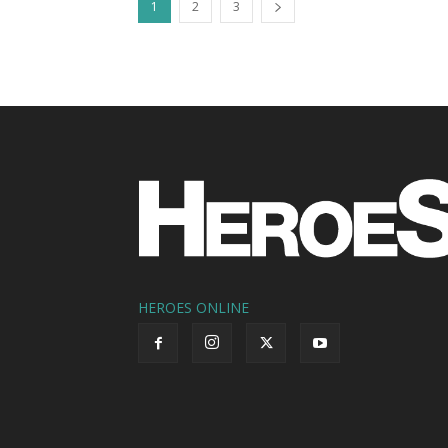
1
2
3
HEROES ONLINE