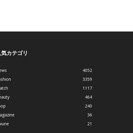
人気カテゴリ
ews
4052
ashion
3359
atch
1117
eauty
464
hop
240
agazine
36
wune
21