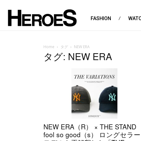
FASHION
WAT
Home
タグ
NEW ERA
タグ: NEW ERA
NEW ERA（R） × THE STAND
fool so good（s） ロングセラー