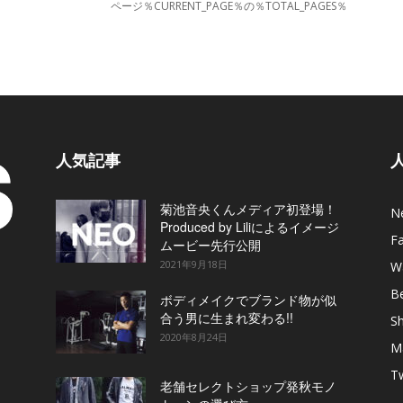
ページ％CURRENT_PAGE％の％TOTAL_PAGES％
人気記事
菊池音央くんメディア初登場！
N
Produced by Liliによるイメージ
F
ムービー先行公開
2021年9月18日
W
B
ボディメイクでブランド物が似
合う男に生まれ変わる!!
S
2020年8月24日
M
T
老舗セレクトショップ発秋モノ