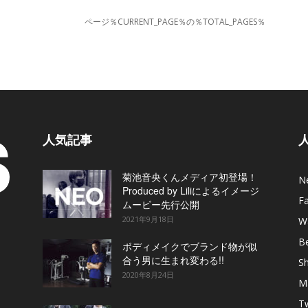
ページ％CURRENT_PAGE％の％TOTAL_PAGES％
人気記事
菊池音央くんメディア初登場！
N
Produced by Liliによるイメージ
F
ムービー先行公開
2021年9月18日
W
B
ボディメイクでブランド物が似
合う男に生まれ変わる!!
S
2020年8月24日
M
T