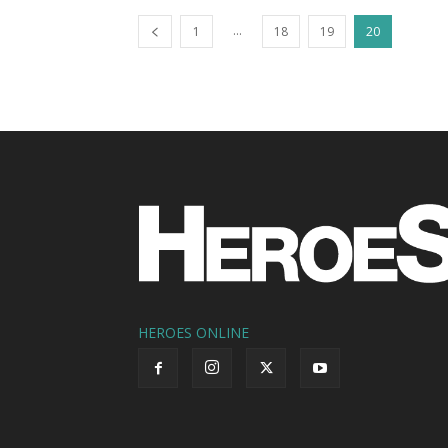
...
1
18
19
20
HEROES ONLINE