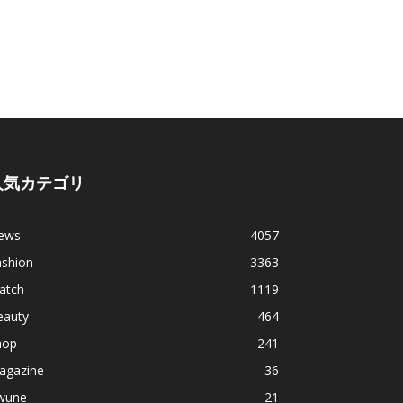
人気カテゴリ
ews
4057
ashion
3363
atch
1119
eauty
464
hop
241
agazine
36
wune
21